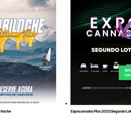
Wh
080
riloche
Expocannabis Plus 2023 (Segundo Lot