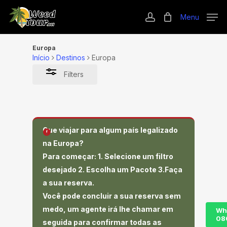
Skip
Menu
to
Close
account
main
Filters
content
Europa
Início
Destinos
Europa
Filters
Que viajar para algum país legalizado
na Europa?
Para começar:
1.
Selecione um filtro
desejado
2.
Escolha um Pacote
3.
Faça
a sua reserva.
Você pode concluir a sua reserva sem
medo, um agente irá lhe chamar em
Wh
08
seguida para confirmar todas as