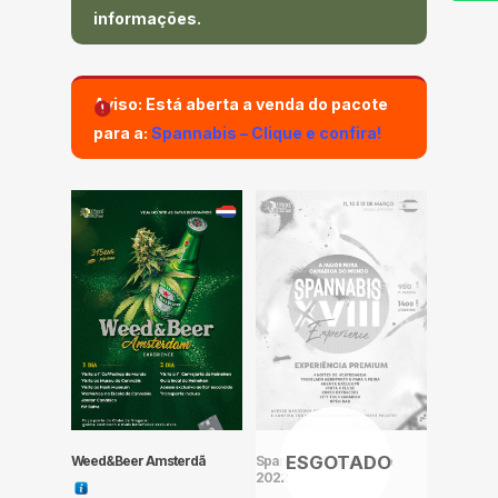
informações.
Aviso:
Está aberta a venda do pacote
para a:
Spannabis – Clique e confira!
Weed&Beer Amsterdã
Spannabis Experience
2022