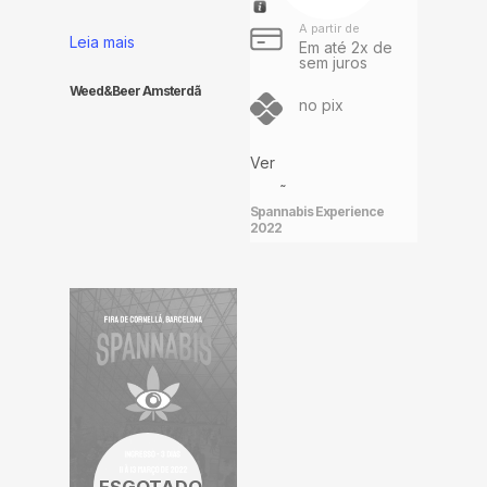
A partir de
Leia mais
Em até
2
x de
sem juros
Weed&Beer Amsterdã
no pix
Este
Ver
produto
opções
tem
Spannabis Experience
2022
várias
variantes.
As
opções
podem
ser
escolhidas
na
página
do