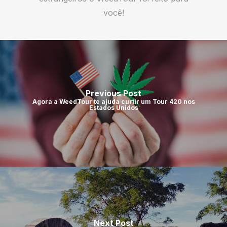
você!
Previous Post
Agora a WeedTour te ajuda curtir um Tour 420 nos
Estados Unidos
Next Post